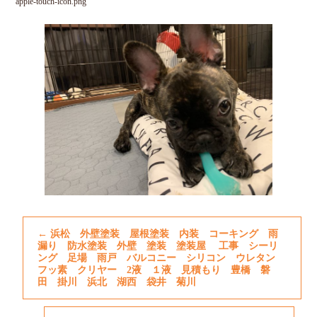
apple-touch-icon.png
←
浜松 外壁塗装 屋根塗装 内装 コーキング 雨
漏り 防水塗装 外壁 塗装 塗装屋 工事 シーリ
ング 足場 雨戸 バルコニー シリコン ウレタン
フッ素 クリヤー 2液 １液 見積もり 豊橋 磐
田 掛川 浜北 湖西 袋井 菊川