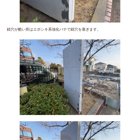
錆穴が酷い所はエポシキ系強化パテで錆穴を塞ぎます。